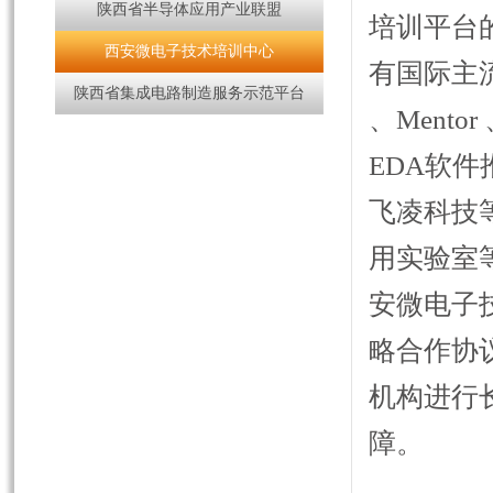
陕西省半导体应用产业联盟
培训平台
西安微电子技术培训中心
有国际主流 
陕西省集成电路制造服务示范平台
、Ment
EDA软件
飞凌科技
用实验室
安微电子
略合作协
机构进行
障。