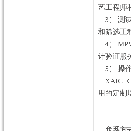
艺工程师
3） 测
和筛选工
4） MP
计验证服
5） 操
XAIC
用的定制
联系方