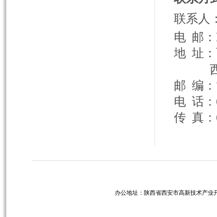
联系
电 邮：
地 址：
邮 编：7
电 话：029
传 真：02
Copy
办公地址：陕西省西安市高新技术产业开发区科技