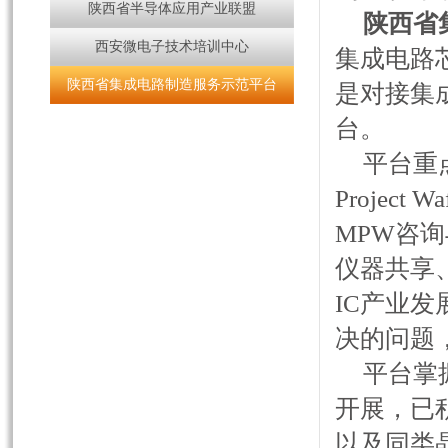
陕西省半导体应用产业联盟
陕西省
西安微电子技术培训中心
集成电路
陕西省集成电路制造服务示范平台
是对接集
台。
平台重点
Projec
MPW咨
仪器共享
IC产业
决的问题
平台掌
开展，已积
以及同类