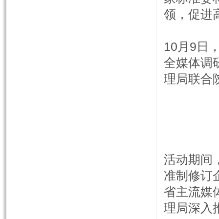
领，促进
10月9
全媒体调
理局联合
活动期间
准制修订
省主流媒
理局深入