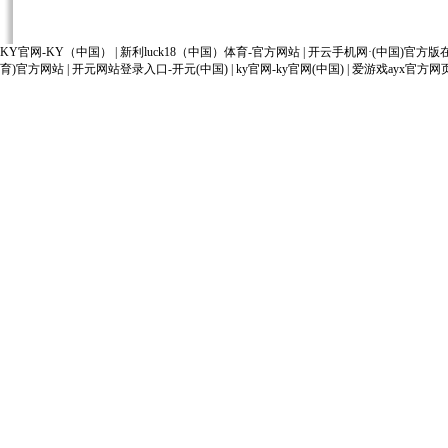
KY官网-KY（中国）
|
新利luck18（中国）体育-官方网站
|
开云手机网·(中国)官方版
育)官方网站
|
开元网站登录入口-开元(中国)
|
ky官网-ky官网(中国)
|
爱游戏ayx官方网