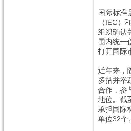
国际标准
（IEC
组织确认
围内统一
打开国际
近年来，
多措并举
合作，参
地位。截
承担国际
单位32个