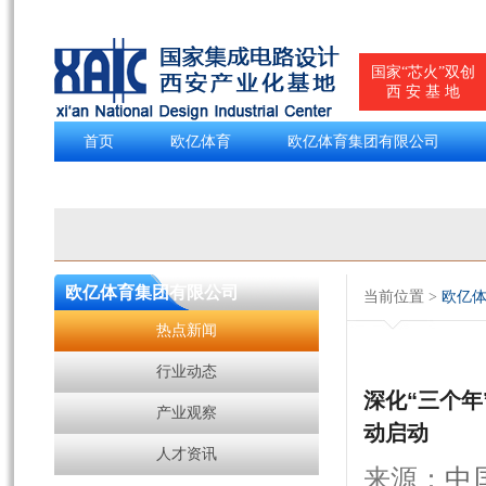
国家“芯火”双创
西 安 基 地
首页
欧亿体育
欧亿体育集团有限公司
English
欧亿体育集团有限公司
当前位置 >
欧亿
热点新闻
行业动态
深化“三个
产业观察
动启动
人才资讯
中
来源：