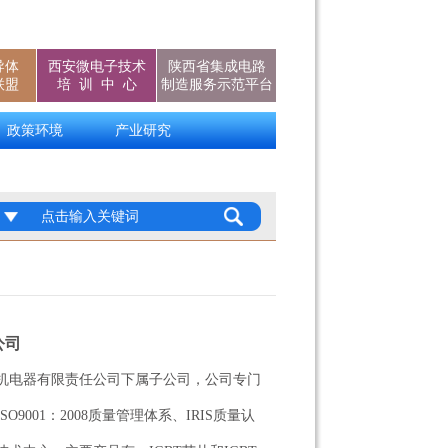
导体
西安微电子技术
陕西省集成电路
联盟
培 训 中 心
制造服务示范平台
政策环境
产业研究
公司
机电器有限责任公司下属子公司，公司专门
01：2008质量管理体系、IRIS质量认