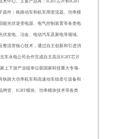
中心。主要产品有：IGBT芯片和IGBT
子器件；铁路动车和机车用变流器、功率模
阳能光伏逆变电源、电气控制装置等各类电
光伏发电、冶金、电动汽车及家电等领域。
高压整流管核心技术，通过自主创新和引进消
北车永电公司合作完成自主高压IGBT芯片
七家上下游产业链单位获国家科技重大专项-
拥有铁路大功率机车和高速动车组牵引设备和
闸管、IGBT模块、功率模块技术等各类