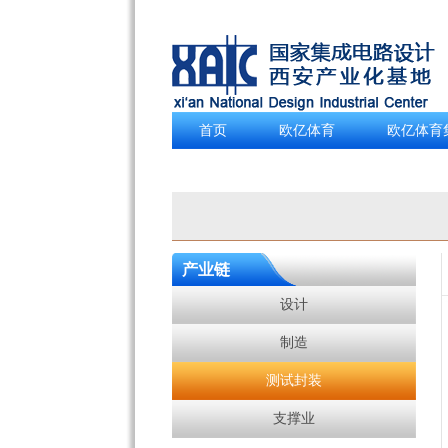
首页
欧亿体育
欧亿体育
English
产业链
设计
制造
测试封装
支撑业