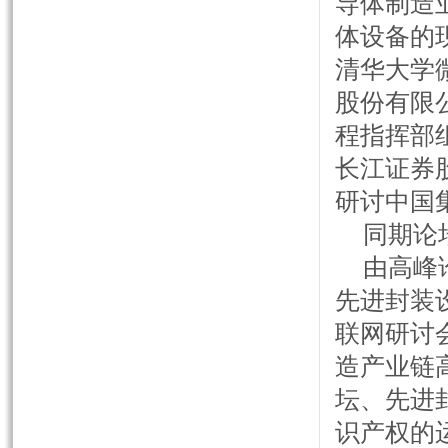
导体制造
体设备的
清华大学
股份有限
程指挥部
长江证券
研讨中国
同期论
由高峰
先进封装
联网研讨
造产业链
坛、先进
识产权的运