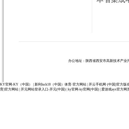
Copy
办公地址：陕西省西安市高新技术产业开发区科技
KY官网-KY（中国）
|
新利luck18（中国）体育-官方网站
|
开云手机网·(中国)官方版
育)官方网站
|
开元网站登录入口-开元(中国)
|
ky官网-ky官网(中国)
|
爱游戏ayx官方网