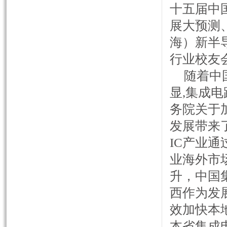
十五届中
展大预测
海）新半
行业校友
随着中
显,集成
务院关于
发展带来
IC产业
业海外市
升，中国
西作为发
效加快本
本省集成