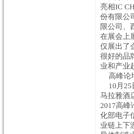
亮相IC 
份有限公
限公司、
在展会上
仅展出了
很好的品
业和产业
高峰论
10月2
马拉雅酒店
2017高
化部电子
业链上下