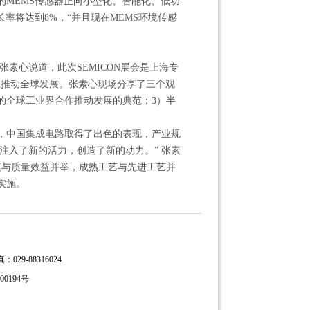
处不在的MEMS传感器正向小型化、智能化、低功
长率将达到8%，“并且现在MEMS环境传感
张素心说道，此次SEMICON展会是上海专
业推动全球发展。张素心现场分享了三个观
的全球工业界合作推动发展的典范；3）半
下，中国集成电路取得了出色的表现，产业规
苏注入了新的活力，创造了新的动力。” 张素
模与质量效益并举，成熟工艺与先进工艺并
实施。
9-88316024
00194号