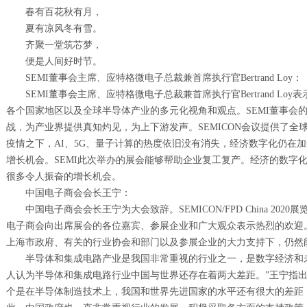
春有百花秋有月，
夏有凉风冬有雪。
齐聚一堂筑芯梦，
便是人间好时节。
SEMI董事会主席、应特格微电子总裁兼首席执行官Bertrand Loy：
SEMI董事会主席、应特格微电子总裁兼首席执行官Bertrand Lo
各个国家地区以及全球半导体产业的多元化视角和观点。SEMI董事会
战，为产业界提供真知灼见，为上下游发声。SEMICON会议提供了
疫情之下，AI、5G、量子计算的热度依旧没有消失，经济数字化仍在
增长机会。SEMI此次举办的展会能够帮助企业复工复产。经济的数字
很多令人振奋的增长机会。
中国电子商会会长王宁：
中国电子商会会长王宁为大会致辞。SEMICON/FPD China 20
电子商会向出席展会的各位嘉宾、参展企业和广大观众表示热烈的欢迎
上海市政府、有关的行业协会和部门以及参展企业的大力支持下，仍然
半导体和集成电路产业是我国非常重视的行业之一，是数字经济和
人认为半导体和集成电路行业中国与世界还存在着两大差距。”王宁指
个是在半导体制造技术上，我国和世界先进国家的水平还有很大的差距