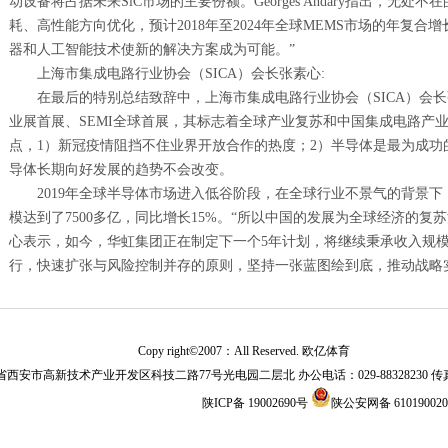
动设备将占据未来SiC市场的主要份额。Georges Andary指出，无
耗、高性能方向优化，预计2018年至2024年全球MEMS市场的年复合增
器和人工智能技术使新的解决方案成为可能。”
上海市集成电路行业协会（SICA）会长张素心:
在最后的特别总结致辞中，上海市集成电路行业协会（SICA）会长
业展首展、SEMI全球首展，其标志着全球产业复苏和中国集成电路产
点，1）新冠疫情阻挡不住业界开放合作的热度；2）半导体是最为成功
导体长期向好发展的趋势不会改变。
2019年全球半导体市场进入低谷阶段，在全球行业不景气的背景
模达到了7500多亿，同比增长15%。“所以中国的发展为全球经济的复
心表示，如今，华虹集团正在制定下一个5年计划，将继续秉承收入规
行，快速扩张与风险控制并存的原则，坚持一张蓝图绘到底，推动战略
Copy right©2007：All Reserved. 欧亿体育
安市高新技术产业开发区科技二路77号光电园二层北 办公电话：029-88328230 传真：02
陕ICP备 19002690号
陕公安网备 610190020