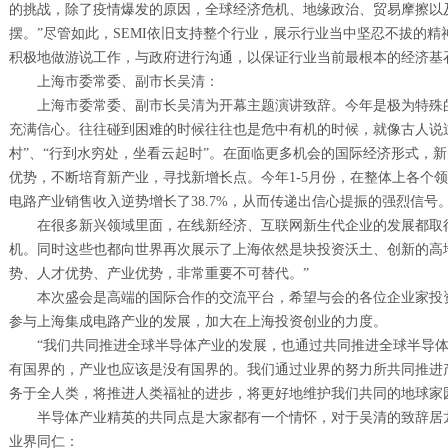
的挑战，除了疫情爆发的原因，全球经济危机、地缘政治、贸易摩擦以
摆。”尽管如此，SEMI依旧支持整个行业，展示行业当中坚忍不拔的精
积极地做游说工作，与政府进行沟通，以保证行业当前最根本的经济基
上海市委常委、副市长吴清：
上海市委常委、副市长吴清为开幕主题演讲致辞。今年是极为特殊
充满信心。往往碰到困难的时候往往也是危中有机的时候，就像古人说
村”、“行到水穷处，坐看云起时”。在面临更多机会的国际经济形式，
优势，不断培育新产业，寻找新增长点。今年1-5月份，在整体上各个
电路产业销售收入逆势增长了38.7%，从而传递出信心提振的强烈信号
在很多新兴领域里面，在线新经济、互联网新生代企业的发展都取
机。同时这些也都向世界再次展示了上海依然是块投资沃土、创新的高
势、人才优势、产业优势，非常重要不可替代。”
本次盛会是高端的国际合作的交流平台，希望与会的各位企业家投
参与上海集成电路产业的发展，加大在上海投资创业的力度。
“我们共同推进全球半导体产业的发展，也通过共同推进全球半导
有国界的，产业也应该是没有国界的。我们通过业界的努力所共同推进
务于全人类，将推进人类福祉的进步，将更好地维护我们共同的地球家
半导体产业精英的共同点是大家都有一个情怀，对于吴清的致辞居
业界同仁：