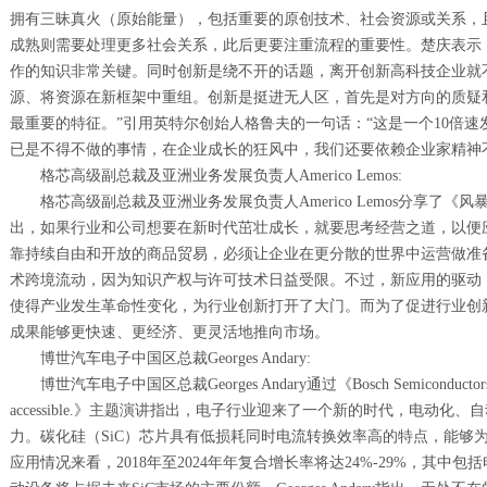
拥有三昧真火（原始能量），包括重要的原创技术、社会资源或关系，
成熟则需要处理更多社会关系，此后更要注重流程的重要性。楚庆表示
作的知识非常关键。同时创新是绕不开的话题，离开创新高科技企业就
源、将资源在新框架中重组。创新是挺进无人区，首先是对方向的质疑
最重要的特征。”引用英特尔创始人格鲁夫的一句话：“这是一个10倍速
已是不得不做的事情，在企业成长的狂风中，我们还要依赖企业家精神
格芯高级副总裁及亚洲业务发展负责人Americo Lemos:
格芯高级副总裁及亚洲业务发展负责人Americo Lemos分享了
出，如果行业和公司想要在新时代茁壮成长，就要思考经营之道，以便
靠持续自由和开放的商品贸易，必须让企业在更分散的世界中运营做准
术跨境流动，因为知识产权与许可技术日益受限。不过，新应用的驱动
使得产业发生革命性变化，为行业创新打开了大门。而为了促进行业创
成果能够更快速、更经济、更灵活地推向市场。
博世汽车电子中国区总裁Georges Andary:
博世汽车电子中国区总裁Georges Andary通过《Bosch Semiconductors-We ma
accessible.》主题演讲指出，电子行业迎来了一个新的时代，电动
力。碳化硅（SiC）芯片具有低损耗同时电流转换效率高的特点，能够为
应用情况来看，2018年至2024年年复合增长率将达24%-29%，其