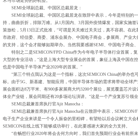
术与市场走势的好机会。
SEMI全球副总裁、中国区总裁居龙：
SEMI全球副总裁、中国区总裁居龙在致辞中表示，今年是特别的
持，曲曲折折，排除万难。从1月国内、3月国外疫情爆发，国家实施签
策放松，5月13日正式批准，“可谓是关关难过关关过，真不容易。在此
市政府、经信委、商委、浦东会展办、中国电子商会，参展商、产业大
的支持，这个会才能够如期举办。当然我要感谢SEMI、中国电子商会、S
特别之二是SEMICON/FPD China作为今年电子半导体行业首
大型的专业活动，“这是上海大型专业展会的首展，象征上海及中国在控
也是中国电子半导体产业2020年的首展。”
“第三个特点我认为这是一个指标，这次SEMICON China的举
标。由于5G、新基建、智能应用，中国半导体市场的需求将带动全球
展会面积达8万平米、有900多家展商大约3200个展位，展览覆盖芯
体全产业链，展会同期还有20多场论坛演讲。“这是一个产业复苏引领全
SEMI总裁兼首席执行官Ajit Manocha：
SEMI总裁兼首席执行官Ajit Manocha在云致辞中表示，SEMICON/
电子生产企业来讲是一个令人振奋的里程碑，有望给以后会议树立大会
SEMICON在线上线下能够成功举行，在此要感谢大家的全力支持。
“在畅想行业2020年将会去何方向时，我们首先预期行业会有前