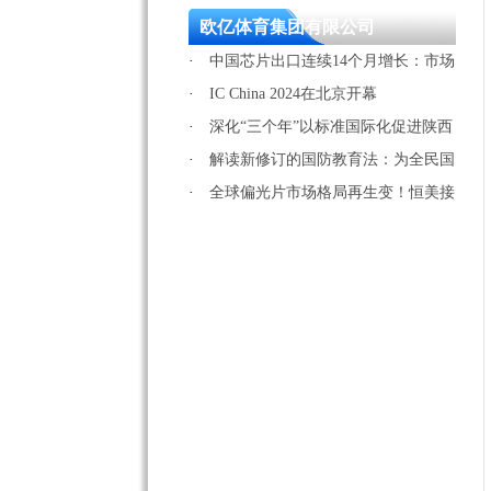
长吴清到场祝贺
欧亿体育集团有限公司
·
中国芯片出口连续14个月增长：市场
复苏 无惧围堵
·
IC China 2024在北京开幕
·
深化“三个年”以标准国际化促进陕西
经济高质量发展活动…
·
解读新修订的国防教育法：为全民国
防教育提供坚强法律保…
·
全球偏光片市场格局再生变！恒美接
盘三星偏光片资产