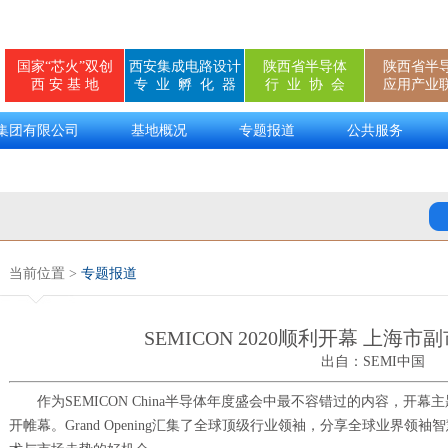
国家“芯火”双创
西安集成电路设计
陕西省半导体
陕西省半
西 安 基 地
专 业 孵 化 器
行 业 协 会
应用产业
集团有限公司
基地概况
专题报道
公共服务
当前位置 >
专题报道
SEMICON 2020顺利开幕 上海
出自：SEMI中国
作为SEMICON China半导体年度盛会中最不容错过的内容，开幕主题演讲
开帷幕。Grand Opening汇集了全球顶级行业领袖，分享全球业界