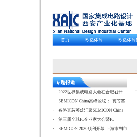
首页
欧亿体育
欧亿体育
English
专题报道
·
2022世界集成电路大会在合肥召开
·
SEMICON China高峰论坛：“真芯英
雄”欢聚一堂
·
各路真芯英雄汇聚SEMICON China
2021开幕主题演讲抒发芯…
·
第三届全球IC企业家大会暨IC
China2020在上海开幕
·
SEMICON 2020顺利开幕 上海市副市