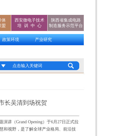
导体
西安微电子技术
陕西省集成电路
联盟
培 训 中 心
制造服务示范平台
政策环境
产业研究
市副市长吴清到场祝贺
（Grand Opening）于6月27日正式拉
领袖智慧和视野，是了解全球产业格局、前沿技