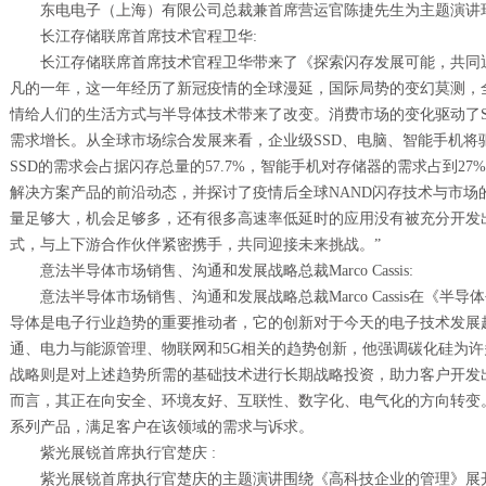
东电电子（上海）有限公司总裁兼首席营运官陈捷先生为主题演讲
长江存储联席首席技术官程卫华:
长江存储联席首席技术官程卫华带来了《探索闪存发展可能，共同迎
凡的一年，这一年经历了新冠疫情的全球漫延，国际局势的变幻莫测，
情给人们的生活方式与半导体技术带来了改变。消费市场的变化驱动了S
需求增长。从全球市场综合发展来看，企业级SSD、电脑、智能手机将驱动
SSD的需求会占据闪存总量的57.7%，智能手机对存储器的需求占到27
解决方案产品的前沿动态，并探讨了疫情后全球NAND闪存技术与市场
量足够大，机会足够多，还有很多高速率低延时的应用没有被充分开发出
式，与上下游合作伙伴紧密携手，共同迎接未来挑战。”
意法半导体市场销售、沟通和发展战略总裁Marco Cassis:
意法半导体市场销售、沟通和发展战略总裁Marco Cassis在《
导体是电子行业趋势的重要推动者，它的创新对于今天的电子技术发展趋势至关
通、电力与能源管理、物联网和5G相关的趋势创新，他强调碳化硅为许
战略则是对上述趋势所需的基础技术进行长期战略投资，助力客户开发
而言，其正在向安全、环境友好、互联性、数字化、电气化的方向转变。对于
系列产品，满足客户在该领域的需求与诉求。
紫光展锐首席执行官楚庆 :
紫光展锐首席执行官楚庆的主题演讲围绕《高科技企业的管理》展